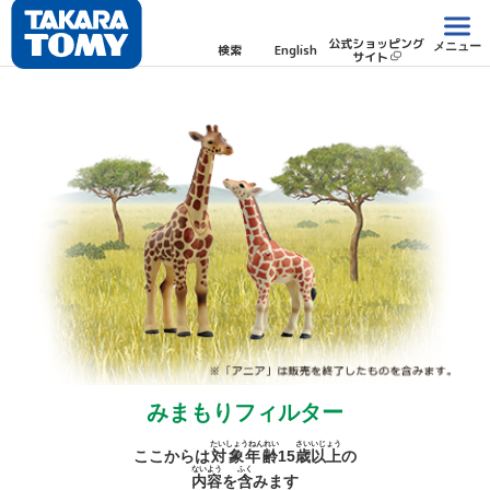
公式ショッピング
メニュー
検索
English
サイト
みまもりフィルター
たいしょうねんれい
さい
いじょう
ここからは
対象年齢
15
歳
以上
の
ないよう
ふく
内容
を
含
みます