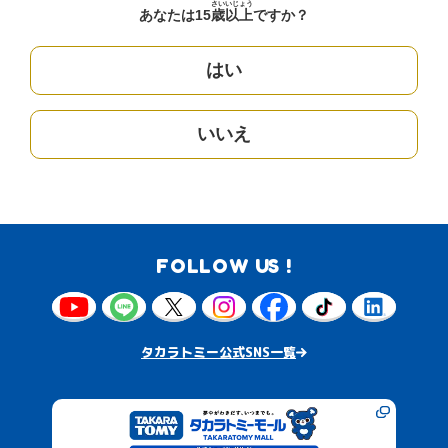
さい
いじょう
あなたは15
歳
以上
ですか？
はい
いいえ
FOLLOW US !
タカラトミー公式SNS一覧