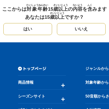
たいしょうねんれい
さい
いじょう
ないよう
ふく
ここからは
対象年齢
15
歳
以上
の
内容
を
含
みます
さい
いじょう
あなたは15
歳
以上
ですか？
はい
いいえ
トップページ
ジャンルから
商品情報
対象年齢から
シーズンサイト
50音順から