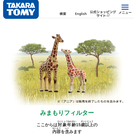
公式ショッピング
メニュー
検索
English
サイト
みまもりフィルター
たいしょうねんれい
さい
いじょう
ここからは
対象年齢
15
歳
以上
の
ないよう
ふく
内容
を
含
みます