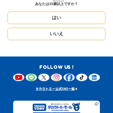
さい
いじょう
あなたは15
歳
以上
ですか？
はい
いいえ
FOLLOW US !
タカラトミー公式SNS一覧