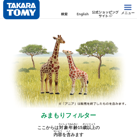
公式ショッピング
メニュー
検索
English
サイト
みまもりフィルター
たいしょうねんれい
さい
いじょう
ここからは
対象年齢
15
歳
以上
の
ないよう
ふく
内容
を
含
みます