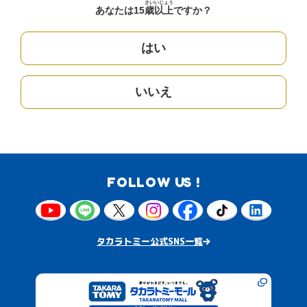
さい
いじょう
あなたは15
歳
以上
ですか？
はい
いいえ
FOLLOW US !
タカラトミー公式SNS一覧