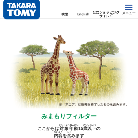
公式ショッピング
メニュー
検索
English
サイト
みまもりフィルター
たいしょうねんれい
さい
いじょう
ここからは
対象年齢
15
歳
以上
の
ないよう
ふく
内容
を
含
みます