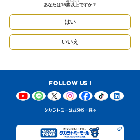
さい
いじょう
あなたは15
歳
以上
ですか？
はい
いいえ
FOLLOW US !
タカラトミー公式SNS一覧