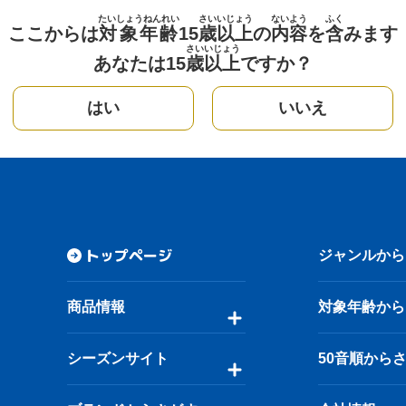
たいしょうねんれい
さい
いじょう
ないよう
ふく
ここからは
対象年齢
15
歳
以上
の
内容
を
含
みます
さい
いじょう
あなたは15
歳
以上
ですか？
はい
いいえ
トップページ
ジャンルから
商品情報
対象年齢から
シーズンサイト
50音順から