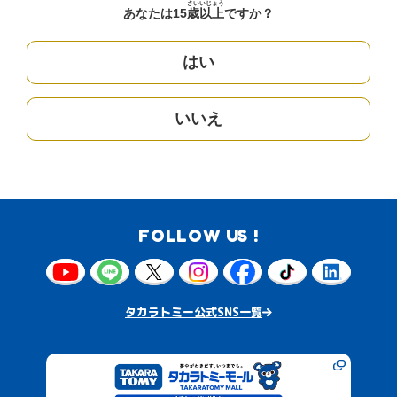
さい
いじょう
あなたは15
歳
以上
ですか？
はい
いいえ
FOLLOW US !
タカラトミー公式SNS一覧