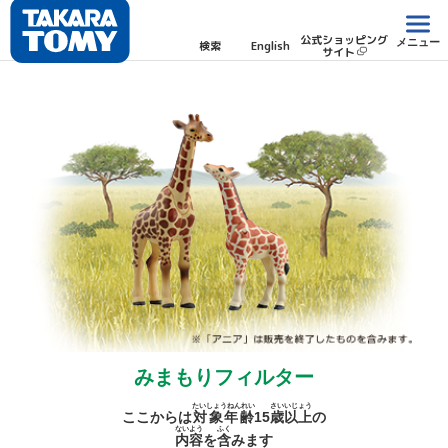
公式ショッピング
メニュー
検索
English
サイト
みまもりフィルター
たいしょうねんれい
さい
いじょう
ここからは
対象年齢
15
歳
以上
の
ないよう
ふく
内容
を
含
みます