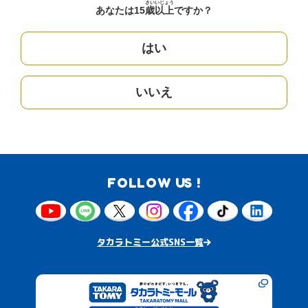
さい
いじょう
あなたは15
歳
以上
ですか？
はい
いいえ
FOLLOW US !
タカラトミー公式SNS一覧