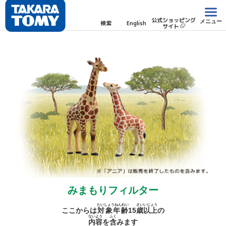
公式ショッピング
メニュー
検索
English
サイト
みまもりフィルター
たいしょうねんれい
さい
いじょう
ここからは
対象年齢
15
歳
以上
の
ないよう
ふく
内容
を
含
みます