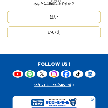
さい
いじょう
あなたは15
歳
以上
ですか？
はい
いいえ
FOLLOW US !
タカラトミー公式SNS一覧