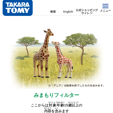
公式ショッピング
メニュー
検索
English
サイト
みまもりフィルター
たいしょうねんれい
さい
いじょう
ここからは
対象年齢
15
歳
以上
の
ないよう
ふく
内容
を
含
みます