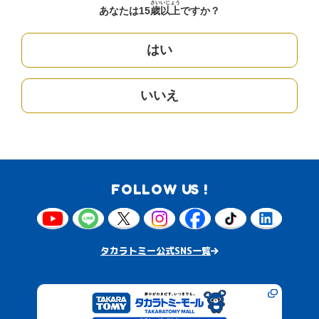
さい
いじょう
あなたは15
歳
以上
ですか？
はい
いいえ
FOLLOW US !
タカラトミー公式SNS一覧