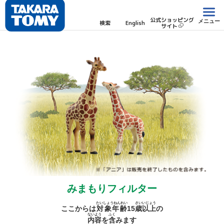
公式ショッピング
メニュー
検索
English
サイト
みまもりフィルター
たいしょうねんれい
さい
いじょう
ここからは
対象年齢
15
歳
以上
の
ないよう
ふく
内容
を
含
みます