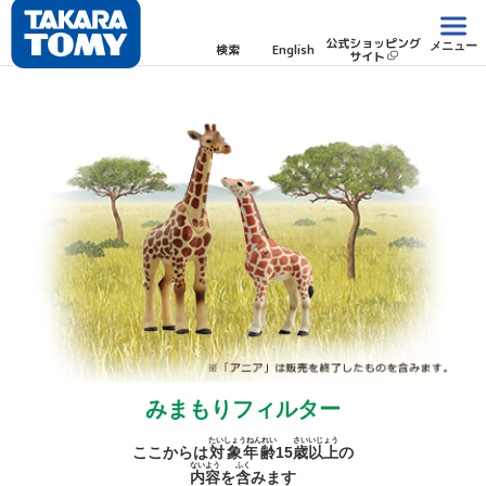
公式ショッピング
メニュー
検索
English
サイト
みまもりフィルター
たいしょうねんれい
さい
いじょう
ここからは
対象年齢
15
歳
以上
の
ないよう
ふく
内容
を
含
みます