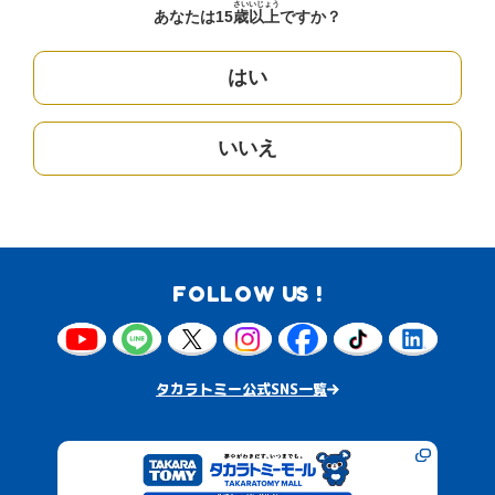
さい
いじょう
あなたは15
歳
以上
ですか？
はい
いいえ
FOLLOW US !
タカラトミー公式SNS一覧