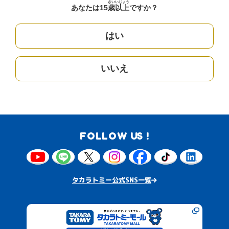
さい
いじょう
あなたは15
歳
以上
ですか？
はい
いいえ
FOLLOW US !
タカラトミー公式SNS一覧