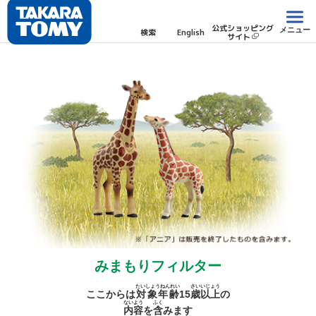
公式ショッピング
メニュー
検索
English
サイト
みまもりフィルター
たいしょうねんれい
さい
いじょう
ここからは
対象年齢
15
歳
以上
の
ないよう
ふく
内容
を
含
みます