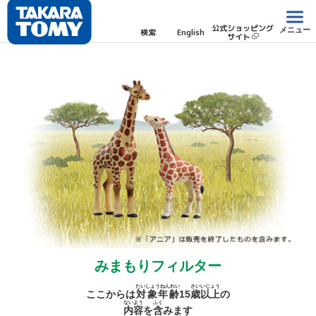
公式ショッピング
メニュー
検索
English
サイト
みまもりフィルター
たいしょうねんれい
さい
いじょう
ここからは
対象年齢
15
歳
以上
の
ないよう
ふく
内容
を
含
みます