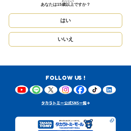
さい
いじょう
あなたは15
歳
以上
ですか？
はい
いいえ
FOLLOW US !
タカラトミー公式SNS一覧