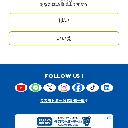
さい
いじょう
あなたは15
歳
以上
ですか？
はい
いいえ
FOLLOW US !
タカラトミー公式SNS一覧