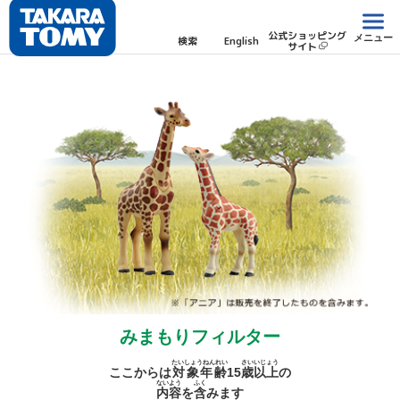
公式ショッピング
メニュー
検索
English
サイト
みまもりフィルター
たいしょうねんれい
さい
いじょう
ここからは
対象年齢
15
歳
以上
の
ないよう
ふく
内容
を
含
みます