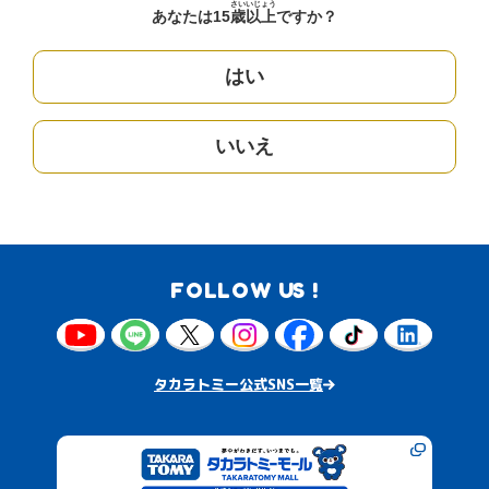
さい
いじょう
あなたは15
歳
以上
ですか？
はい
いいえ
FOLLOW US !
タカラトミー公式SNS一覧