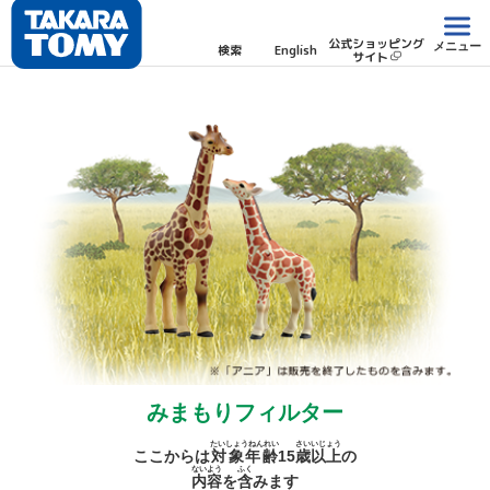
公式ショッピング
メニュー
検索
English
サイト
みまもりフィルター
たいしょうねんれい
さい
いじょう
ここからは
対象年齢
15
歳
以上
の
ないよう
ふく
内容
を
含
みます