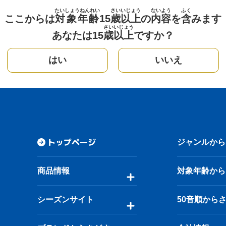
たいしょうねんれい
さい
いじょう
ないよう
ふく
ここからは
対象年齢
15
歳
以上
の
内容
を
含
みます
さい
いじょう
あなたは15
歳
以上
ですか？
はい
いいえ
トップページ
ジャンルから
商品情報
対象年齢から
シーズンサイト
50音順から