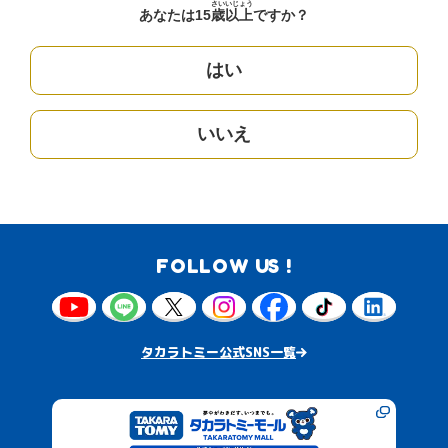
さい
いじょう
あなたは15
歳
以上
ですか？
はい
いいえ
FOLLOW US !
タカラトミー公式SNS一覧