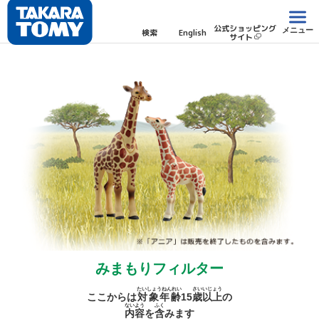
公式ショッピング
メニュー
検索
English
サイト
みまもりフィルター
たいしょうねんれい
さい
いじょう
ここからは
対象年齢
15
歳
以上
の
ないよう
ふく
内容
を
含
みます