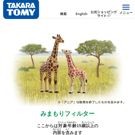
公式ショッピング
メニュー
検索
English
サイト
みまもりフィルター
たいしょうねんれい
さい
いじょう
ここからは
対象年齢
15
歳
以上
の
ないよう
ふく
内容
を
含
みます