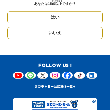
さい
いじょう
あなたは15
歳
以上
ですか？
はい
いいえ
FOLLOW US !
タカラトミー公式SNS一覧