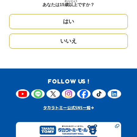
さい
いじょう
あなたは15
歳
以上
ですか？
はい
いいえ
FOLLOW US !
タカラトミー公式SNS一覧