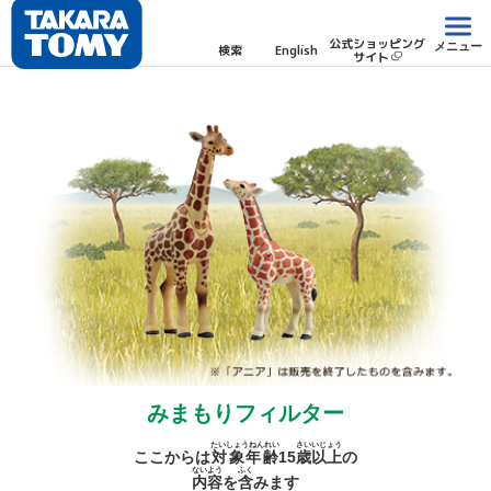
公式ショッピング
メニュー
検索
English
サイト
みまもりフィルター
たいしょうねんれい
さい
いじょう
ここからは
対象年齢
15
歳
以上
の
ないよう
ふく
内容
を
含
みます