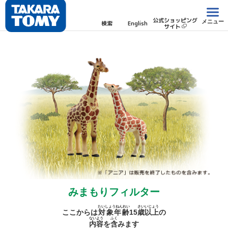
公式ショッピング
メニュー
検索
English
サイト
みまもりフィルター
たいしょうねんれい
さい
いじょう
ここからは
対象年齢
15
歳
以上
の
ないよう
ふく
内容
を
含
みます