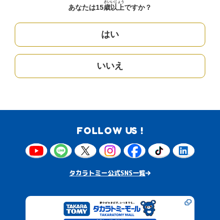
さい
いじょう
あなたは15
歳
以上
ですか？
はい
いいえ
FOLLOW US !
タカラトミー公式SNS一覧