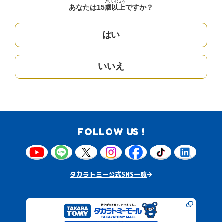
さい
いじょう
あなたは15
歳
以上
ですか？
はい
いいえ
FOLLOW US !
タカラトミー公式SNS一覧