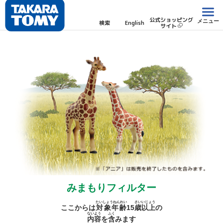
公式ショッピング
メニュー
検索
English
サイト
みまもりフィルター
たいしょうねんれい
さい
いじょう
ここからは
対象年齢
15
歳
以上
の
ないよう
ふく
内容
を
含
みます