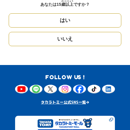
さい
いじょう
あなたは15
歳
以上
ですか？
はい
いいえ
FOLLOW US !
タカラトミー公式SNS一覧