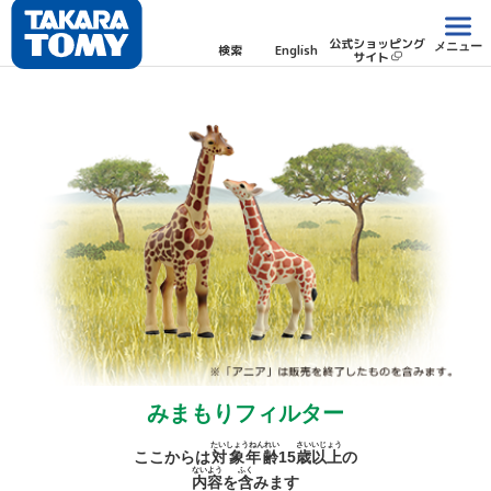
公式ショッピング
メニュー
検索
English
サイト
みまもりフィルター
たいしょうねんれい
さい
いじょう
ここからは
対象年齢
15
歳
以上
の
ないよう
ふく
内容
を
含
みます