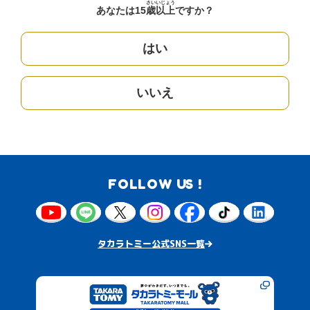
さい
いじょう
あなたは15
歳
以上
ですか？
はい
いいえ
FOLLOW US !
タカラトミー公式SNS一覧