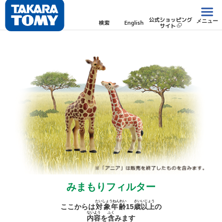
公式ショッピング
メニュー
検索
English
サイト
みまもりフィルター
たいしょうねんれい
さい
いじょう
ここからは
対象年齢
15
歳
以上
の
ないよう
ふく
内容
を
含
みます