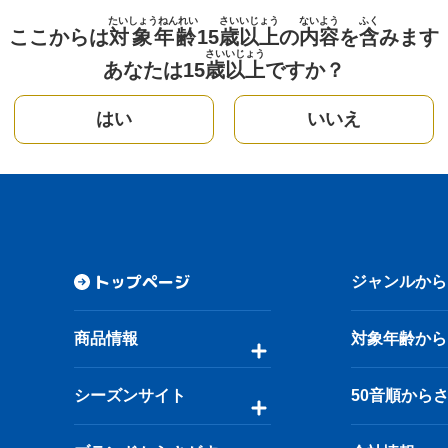
たいしょうねんれい
さい
いじょう
ないよう
ふく
ここからは
対象年齢
15
歳
以上
の
内容
を
含
みます
さい
いじょう
あなたは15
歳
以上
ですか？
はい
いいえ
トップページ
ジャンルから
商品情報
対象年齢から
シーズンサイト
50音順から