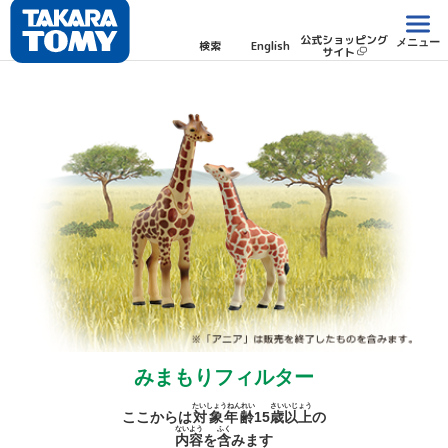
公式ショッピング
メニュー
検索
English
サイト
みまもりフィルター
たいしょうねんれい
さい
いじょう
ここからは
対象年齢
15
歳
以上
の
ないよう
ふく
内容
を
含
みます