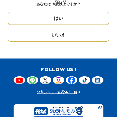
さい
いじょう
あなたは15
歳
以上
ですか？
はい
いいえ
FOLLOW US !
タカラトミー公式SNS一覧