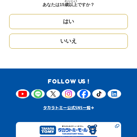
さい
いじょう
あなたは15
歳
以上
ですか？
はい
いいえ
FOLLOW US !
タカラトミー公式SNS一覧