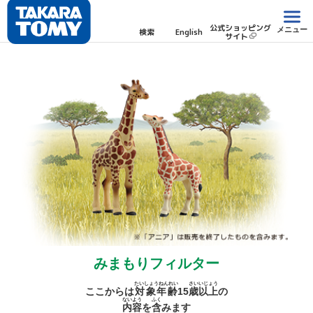
公式ショッピング
メニュー
検索
English
サイト
みまもりフィルター
たいしょうねんれい
さい
いじょう
ここからは
対象年齢
15
歳
以上
の
ないよう
ふく
内容
を
含
みます