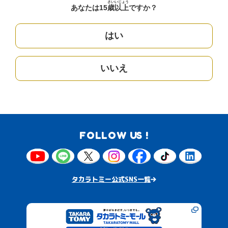
さい
いじょう
あなたは15
歳
以上
ですか？
はい
いいえ
FOLLOW US !
タカラトミー公式SNS一覧