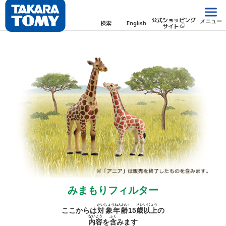
公式ショッピング
メニュー
検索
English
サイト
みまもりフィルター
たいしょうねんれい
さい
いじょう
ここからは
対象年齢
15
歳
以上
の
ないよう
ふく
内容
を
含
みます