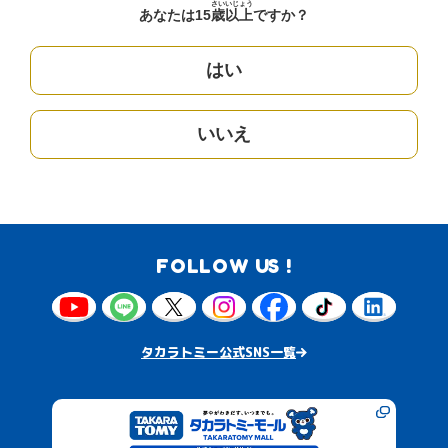
さい
いじょう
あなたは15
歳
以上
ですか？
はい
いいえ
FOLLOW US !
タカラトミー公式SNS一覧