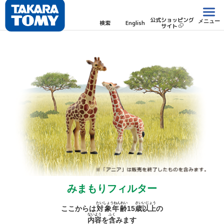
公式ショッピング
メニュー
検索
English
サイト
みまもりフィルター
たいしょうねんれい
さい
いじょう
ここからは
対象年齢
15
歳
以上
の
ないよう
ふく
内容
を
含
みます