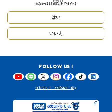
さい
いじょう
あなたは15
歳
以上
ですか？
はい
いいえ
FOLLOW US !
タカラトミー公式SNS一覧