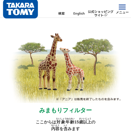
公式ショッピング
メニュー
検索
English
サイト
みまもりフィルター
たいしょうねんれい
さい
いじょう
ここからは
対象年齢
15
歳
以上
の
ないよう
ふく
内容
を
含
みます