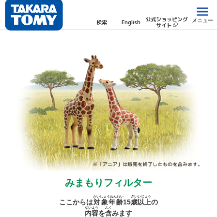
公式ショッピング
メニュー
検索
English
サイト
みまもりフィルター
たいしょうねんれい
さい
いじょう
ここからは
対象年齢
15
歳
以上
の
ないよう
ふく
内容
を
含
みます