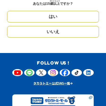
さい
いじょう
あなたは15
歳
以上
ですか？
はい
いいえ
FOLLOW US !
タカラトミー公式SNS一覧