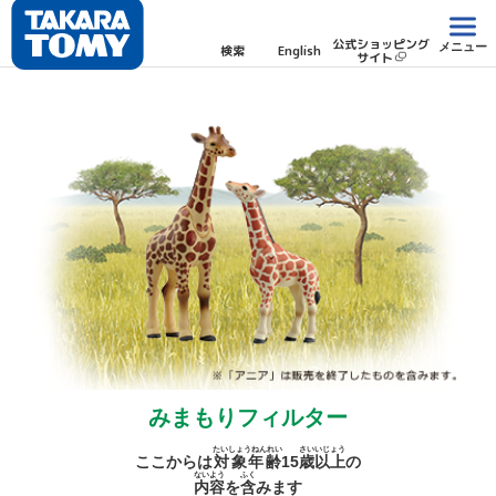
公式ショッピング
メニュー
検索
English
サイト
みまもりフィルター
たいしょうねんれい
さい
いじょう
ここからは
対象年齢
15
歳
以上
の
ないよう
ふく
内容
を
含
みます