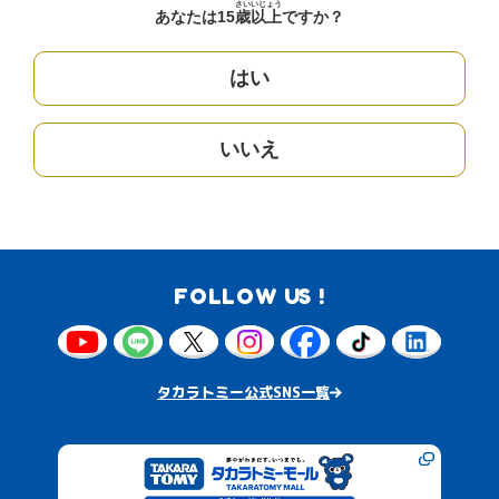
さい
いじょう
あなたは15
歳
以上
ですか？
はい
いいえ
FOLLOW US !
タカラトミー公式SNS一覧