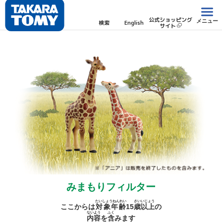
公式ショッピング
メニュー
検索
English
サイト
みまもりフィルター
たいしょうねんれい
さい
いじょう
ここからは
対象年齢
15
歳
以上
の
ないよう
ふく
内容
を
含
みます