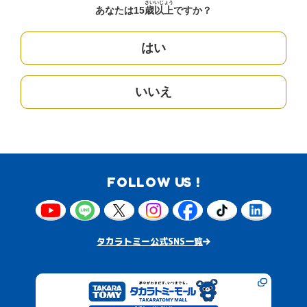
さい
いじょう
あなたは15
歳
以上
ですか？
はい
いいえ
FOLLOW US !
タカラトミー公式SNS一覧