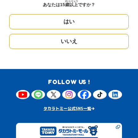
さい
いじょう
あなたは15
歳
以上
ですか？
はい
いいえ
FOLLOW US !
タカラトミー公式SNS一覧