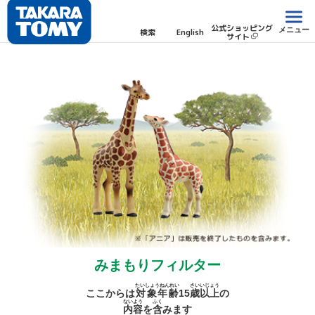
公式ショッピング
メニュー
検索
English
サイト
みまもりフィルター
たいしょうねんれい
さい
いじょう
ここからは
対象年齢
15
歳
以上
の
ないよう
ふく
内容
を
含
みます