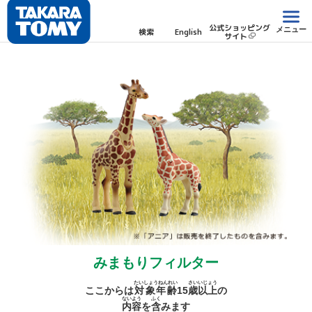
公式ショッピング
メニュー
検索
English
サイト
みまもりフィルター
たいしょうねんれい
さい
いじょう
ここからは
対象年齢
15
歳
以上
の
ないよう
ふく
内容
を
含
みます