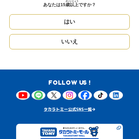
さい
いじょう
あなたは15
歳
以上
ですか？
はい
いいえ
FOLLOW US !
タカラトミー公式SNS一覧