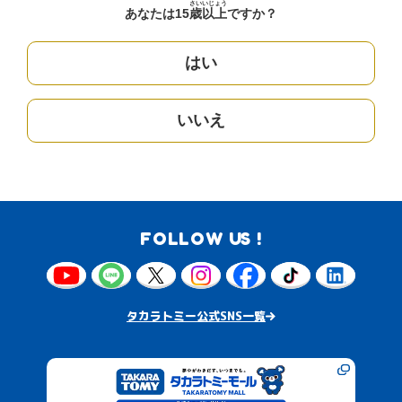
さい
いじょう
あなたは15
歳
以上
ですか？
はい
いいえ
FOLLOW US !
タカラトミー公式SNS一覧