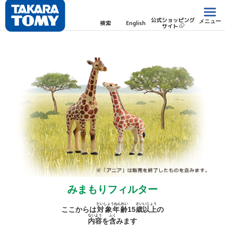
公式ショッピング
メニュー
検索
English
サイト
みまもりフィルター
たいしょうねんれい
さい
いじょう
ここからは
対象年齢
15
歳
以上
の
ないよう
ふく
内容
を
含
みます