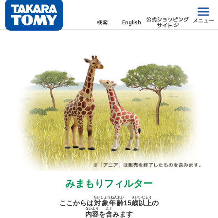
公式ショッピング
メニュー
検索
English
サイト
みまもりフィルター
たいしょうねんれい
さい
いじょう
ここからは
対象年齢
15
歳
以上
の
ないよう
ふく
内容
を
含
みます