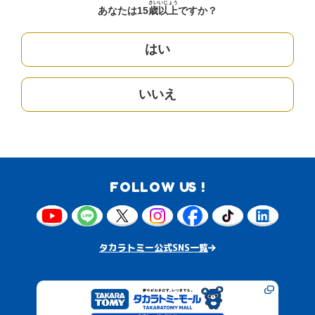
さい
いじょう
あなたは15
歳
以上
ですか？
はい
いいえ
FOLLOW US !
タカラトミー公式SNS一覧