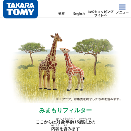
公式ショッピング
メニュー
検索
English
サイト
みまもりフィルター
たいしょうねんれい
さい
いじょう
ここからは
対象年齢
15
歳
以上
の
ないよう
ふく
内容
を
含
みます