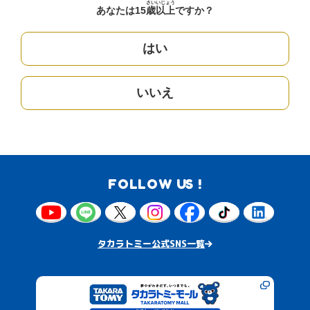
さい
いじょう
あなたは15
歳
以上
ですか？
はい
いいえ
FOLLOW US !
タカラトミー公式SNS一覧