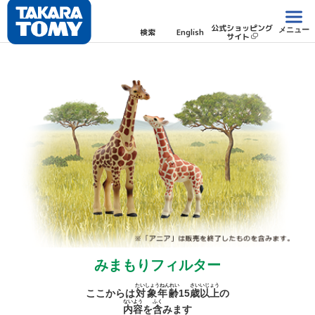
公式ショッピング
メニュー
検索
English
サイト
みまもりフィルター
たいしょうねんれい
さい
いじょう
ここからは
対象年齢
15
歳
以上
の
ないよう
ふく
内容
を
含
みます