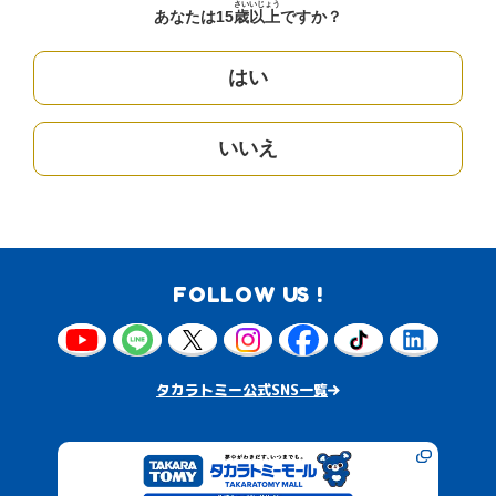
さい
いじょう
あなたは15
歳
以上
ですか？
はい
いいえ
FOLLOW US !
タカラトミー公式SNS一覧