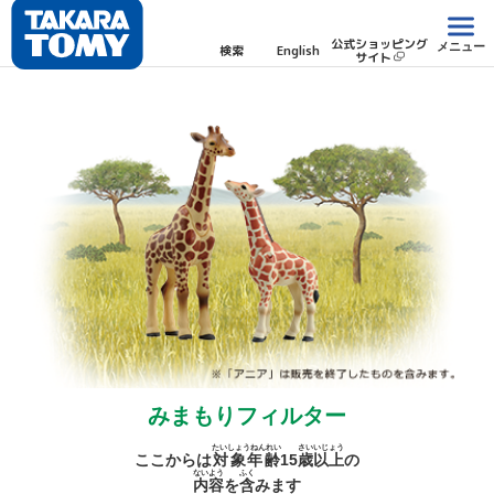
公式ショッピング
メニュー
検索
English
サイト
みまもりフィルター
たいしょうねんれい
さい
いじょう
ここからは
対象年齢
15
歳
以上
の
ないよう
ふく
内容
を
含
みます