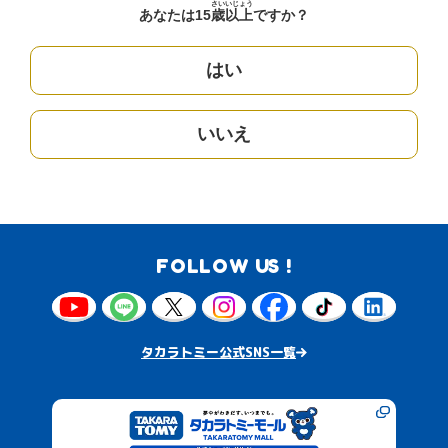
さい
いじょう
あなたは15
歳
以上
ですか？
はい
いいえ
FOLLOW US !
タカラトミー公式SNS一覧