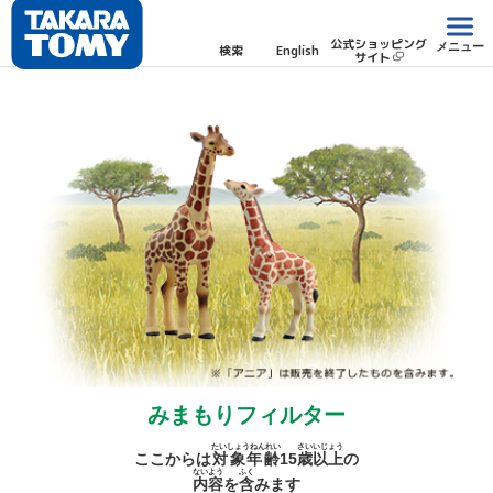
公式ショッピング
メニュー
検索
English
サイト
みまもりフィルター
たいしょうねんれい
さい
いじょう
ここからは
対象年齢
15
歳
以上
の
ないよう
ふく
内容
を
含
みます