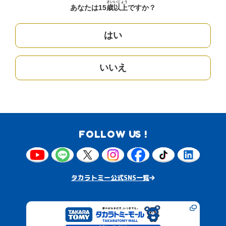
さい
いじょう
あなたは15
歳
以上
ですか？
はい
いいえ
FOLLOW US !
タカラトミー公式SNS一覧