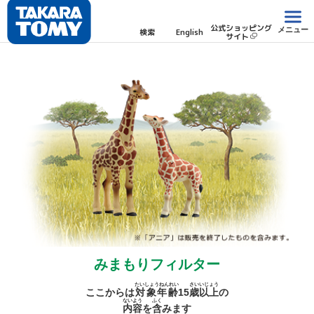
公式ショッピング
メニュー
検索
English
サイト
みまもりフィルター
たいしょうねんれい
さい
いじょう
ここからは
対象年齢
15
歳
以上
の
ないよう
ふく
内容
を
含
みます