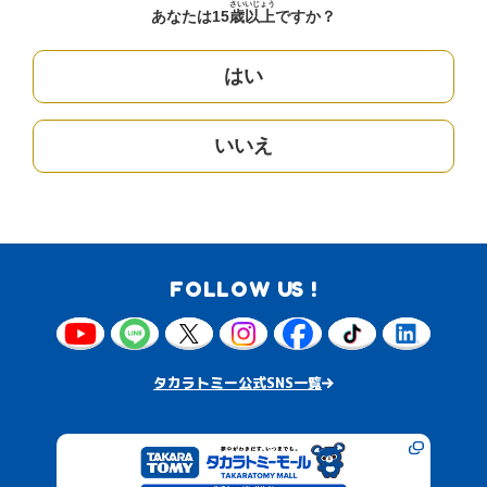
さい
いじょう
あなたは15
歳
以上
ですか？
はい
いいえ
FOLLOW US !
タカラトミー公式SNS一覧