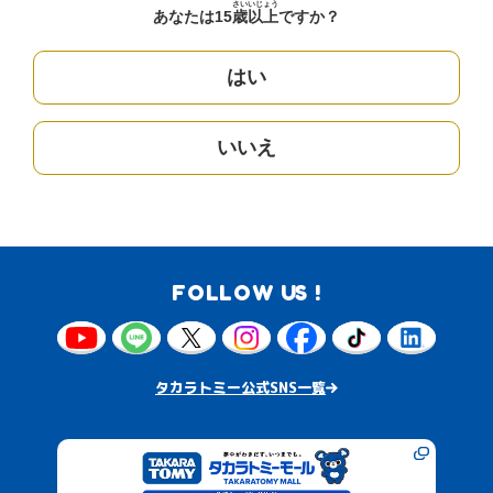
さい
いじょう
あなたは15
歳
以上
ですか？
はい
いいえ
FOLLOW US !
タカラトミー公式SNS一覧