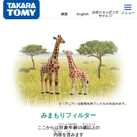
公式ショッピング
メニュー
検索
English
サイト
みまもりフィルター
たいしょうねんれい
さい
いじょう
ここからは
対象年齢
15
歳
以上
の
ないよう
ふく
内容
を
含
みます