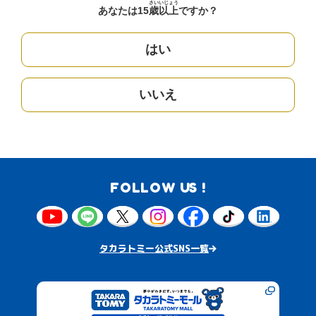
さい
いじょう
あなたは15
歳
以上
ですか？
はい
いいえ
FOLLOW US !
タカラトミー公式SNS一覧