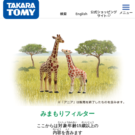
公式ショッピング
メニュー
検索
English
サイト
みまもりフィルター
たいしょうねんれい
さい
いじょう
ここからは
対象年齢
15
歳
以上
の
ないよう
ふく
内容
を
含
みます