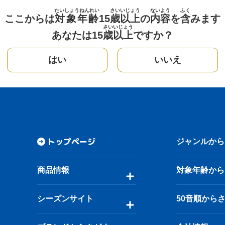
たいしょうねんれい
さい
いじょう
ないよう
ふく
ここからは
対象年齢
15
歳
以上
の
内容
を
含
みます
さい
いじょう
あなたは15
歳
以上
ですか？
はい
いいえ
トップページ
ジャンルから
商品情報
対象年齢から
シーズンサイト
50音順から