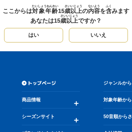
たいしょうねんれい
さい
いじょう
ないよう
ふく
ここからは
対象年齢
15
歳
以上
の
内容
を
含
みます
さい
いじょう
あなたは15
歳
以上
ですか？
はい
いいえ
トップページ
ジャンルから
商品情報
対象年齢から
シーズンサイト
50音順から