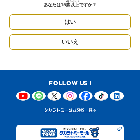
さい
いじょう
あなたは15
歳
以上
ですか？
はい
いいえ
FOLLOW US !
タカラトミー公式SNS一覧