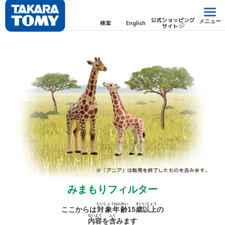
公式ショッピング
メニュー
検索
English
サイト
みまもりフィルター
たいしょうねんれい
さい
いじょう
ここからは
対象年齢
15
歳
以上
の
ないよう
ふく
内容
を
含
みます