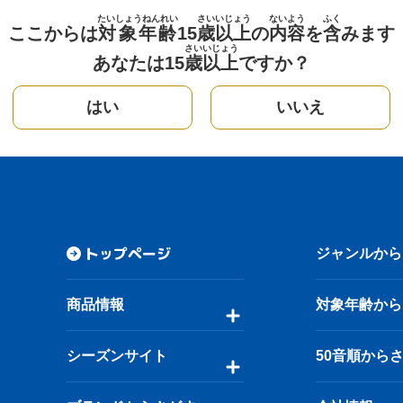
たいしょうねんれい
さい
いじょう
ないよう
ふく
ここからは
対象年齢
15
歳
以上
の
内容
を
含
みます
さい
いじょう
あなたは15
歳
以上
ですか？
はい
いいえ
トップページ
ジャンルから
商品情報
対象年齢から
シーズンサイト
50音順から