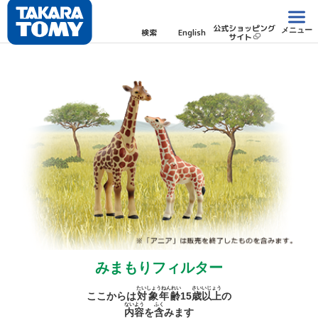
公式ショッピング
メニュー
検索
English
サイト
みまもりフィルター
たいしょうねんれい
さい
いじょう
ここからは
対象年齢
15
歳
以上
の
ないよう
ふく
内容
を
含
みます