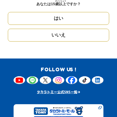
さい
いじょう
あなたは15
歳
以上
ですか？
はい
いいえ
FOLLOW US !
タカラトミー公式SNS一覧