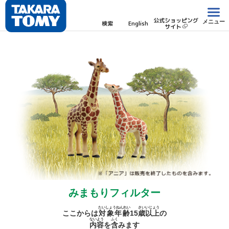
公式ショッピング
メニュー
検索
English
サイト
みまもりフィルター
たいしょうねんれい
さい
いじょう
ここからは
対象年齢
15
歳
以上
の
ないよう
ふく
内容
を
含
みます