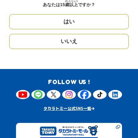
さい
いじょう
あなたは15
歳
以上
ですか？
はい
いいえ
FOLLOW US !
タカラトミー公式SNS一覧