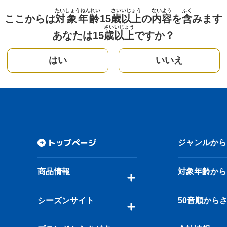
たいしょうねんれい
さい
いじょう
ないよう
ふく
ここからは
対象年齢
15
歳
以上
の
内容
を
含
みます
さい
いじょう
あなたは15
歳
以上
ですか？
はい
いいえ
トップページ
ジャンルから
商品情報
対象年齢から
シーズンサイト
50音順から